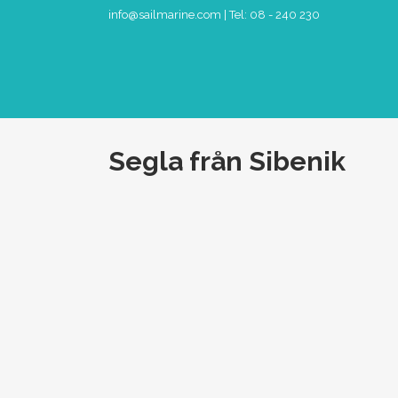
info@sailmarine.com
| Tel: 08 - 240 230
Segla från Sibenik