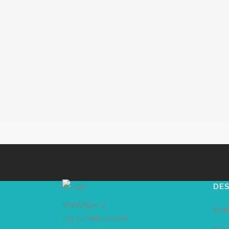
DES
Brantvägen 3
Grek
133 42 Saltsjöbaden